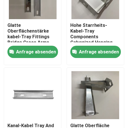
Über uns
Glatte
Hohe Starrheits-
Oberflächenstärke
Kabel-Tray
Fabrik Tour
kabel-Tray Fittings
Components
Bridge Cross Arms
Galvanized Hanging
1.5mm
Frame-Klammern
Anfrage absenden
Anfrage absenden
Qualitätskontrolle
Referenzen
Metallrohr-Installationen
Metall EMT Conduit
Spreize-Rohr-Klammer
Kanal-Kabel Tray And
Glatte Oberfläche