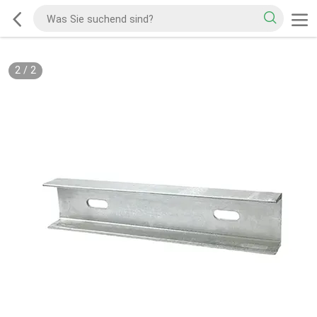
2
/
2