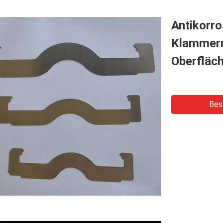
Antikorro
Klammern
Oberfläc
Bes