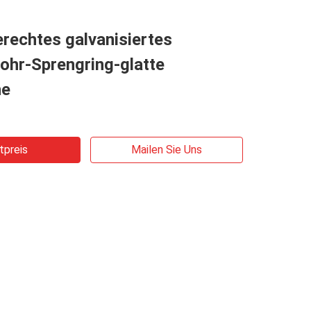
rechtes galvanisiertes
ohr-Sprengring-glatte
he
tpreis
Mailen Sie Uns