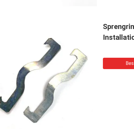
Sprengrin
Installat
Bes