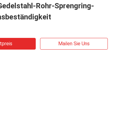
edelstahl-Rohr-Sprengring-
nsbeständigkeit
tpreis
Mailen Sie Uns