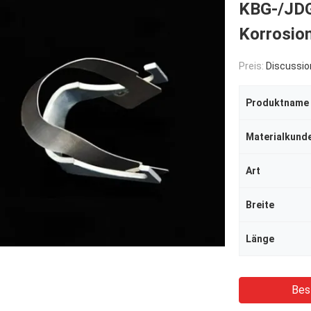
KBG-/JDG
Korrosio
Preis:
Discussio
Produktname
Materialkund
Art
Breite
Länge
Bes