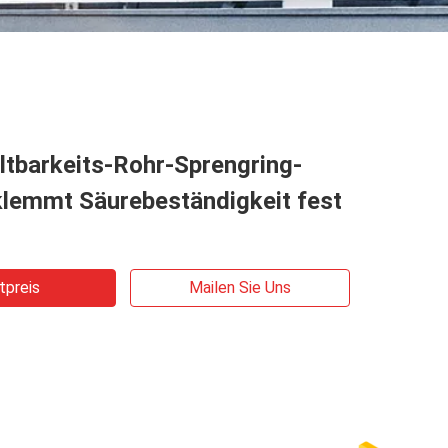
ltbarkeits-Rohr-Sprengring-
klemmt Säurebeständigkeit fest
tpreis
Mailen Sie Uns