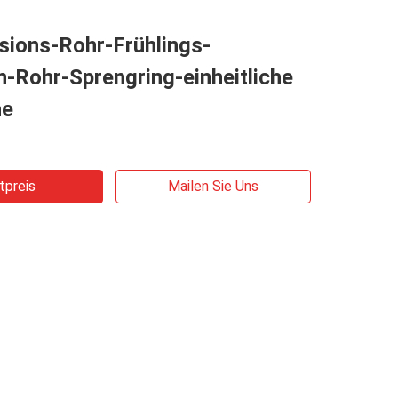
sions-Rohr-Frühlings-
-Rohr-Sprengring-einheitliche
he
tpreis
Mailen Sie Uns