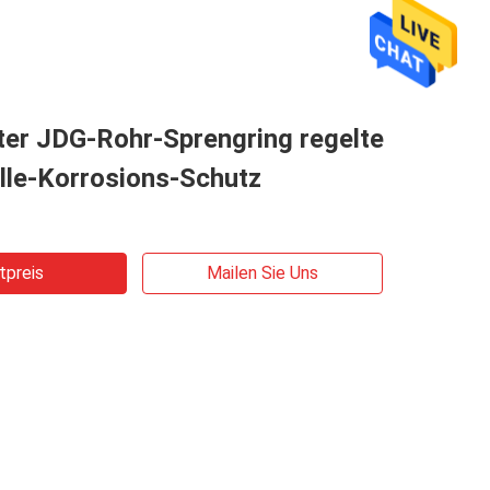
ter JDG-Rohr-Sprengring regelte
lle-Korrosions-Schutz
tpreis
Mailen Sie Uns