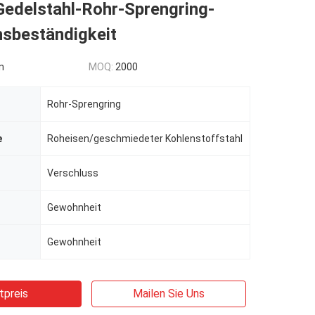
edelstahl-Rohr-Sprengring-
nsbeständigkeit
n
MOQ:
2000
Rohr-Sprengring
e
Roheisen/geschmiedeter Kohlenstoffstahl
Verschluss
Gewohnheit
Gewohnheit
tpreis
Mailen Sie Uns