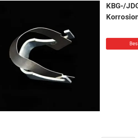
KBG-/JDG
Korrosio
Bes