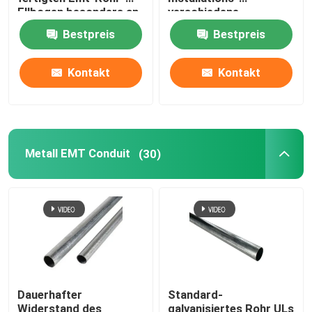
Ellbogen besonders an
verschiedene
Spezifikationen Emt-
Bestpreis
Bestpreis
Metallkabel-Behälter
Rohr-Koppelung
Kontakt
Kontakt
Kabelbehälterzusätze
Metallelektrischer Anschlusskasten
Metall EMT Conduit
(30)
Rohr-Sprengring
Rohr-Haken-Klammer
Kunststoffrohr-Schutz
Dauerhafter
Standard-
Galvanisierte Bohrrohrklemme
Widerstand des
galvanisiertes Rohr ULs