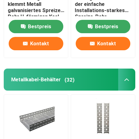
klemmt Metall
der einfache
galvanisiertes Spreize-
Installations-starkes
Rohr U-förmigen Keel
Spreize-Rohr-
Clip fest
Klammern-KBG/JDG
Bestpreis
Bestpreis
Kontakt
Kontakt
Metallkabel-Behälter
(32)