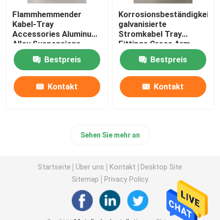
Flammhemmender
Korrosionsbeständigkeit
Kabel-Tray
galvanisierte
Accessories Aluminum
Stromkabel Tray
Alloy Suspensions-
Fittings Cross Arm
Rahmen
Support
Bestpreis
Bestpreis
Kontakt
Kontakt
Sehen Sie mehr an
Startseite
Über uns
Kontakt
Desktop Site
Sitemap
Privacy Policy