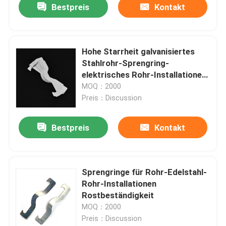
Bestpreis
Kontakt
Hohe Starrheit galvanisiertes
Stahlrohr-Sprengring-
elektrisches Rohr-Installationen
Soem
MOQ：2000
Preis：Discussion
Bestpreis
Kontakt
Sprengringe für Rohr-Edelstahl-
Rohr-Installationen
Rostbeständigkeit
MOQ：2000
Preis：Discussion