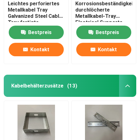
Leichtes perforiertes
Korrosionsbeständigkeit
Metallkabel Tray
durchlöcherte
Galvanized Steel Cable
Metallkabel-Tray
Tray fertigte
Electrical Supports
besonders an
Soem
Bestpreis
Bestpreis
Kontakt
Kontakt
Kabelbehälterzusätze
(13)