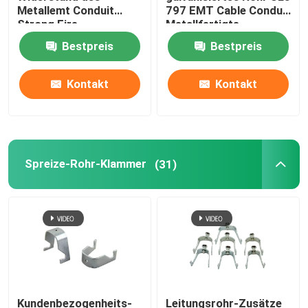
Metallemt Conduit
797 EMT Cable Conduit
Strong Fire
Metallfertigte
Tiger Clamp
Entstörungs
besonders an
Bestpreis
Bestpreis
Metallrohr-Sattel
Kontakt
Kontakt
Metallsattel-Clip
Elektrische Kasten-Abdeckungen
Spreize-Rohr-Klammer
(31)
Kundenbezogenheits-
Leitungsrohr-Zusätze