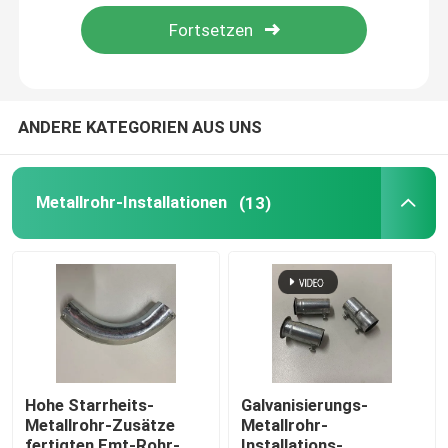
Über uns
Fabrik Tour
ANDERE KATEGORIEN AUS UNS
Qualitätskontrolle
Metallrohr-Installationen
(13)
Referenzen
Metallrohr-Installationen
Metall EMT Conduit
Hohe Starrheits-
Galvanisierungs-
Metallrohr-Zusätze
Metallrohr-
Spreize-Rohr-Klammer
fertigten Emt-Rohr-
Installations-