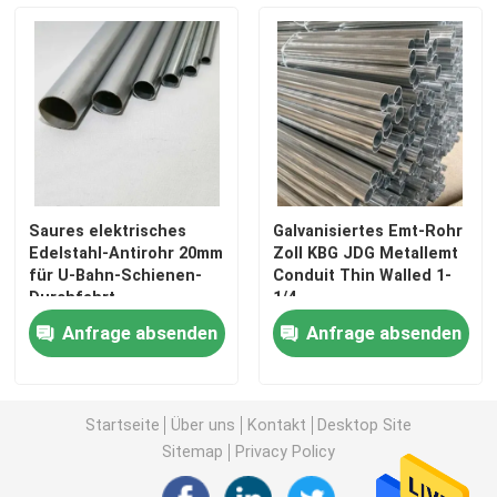
Saures elektrisches
Galvanisiertes Emt-Rohr
Edelstahl-Antirohr 20mm
Zoll KBG JDG Metallemt
für U-Bahn-Schienen-
Conduit Thin Walled 1-
Durchfahrt
1/4
Anfrage absenden
Anfrage absenden
Startseite
Produkte
Startseite
Über uns
Kontakt
Desktop Site
Sitemap
Privacy Policy
Videos