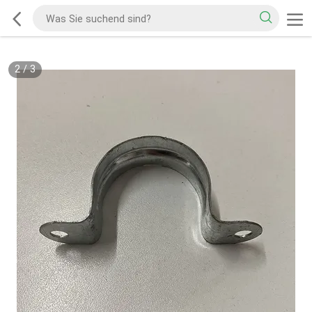
2
/
3