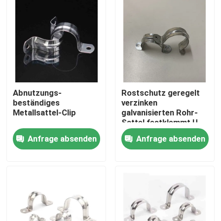
Über uns
Fabrik Tour
Qualitätskontrolle
Abnutzungs-
Rostschutz geregelt
beständiges
verzinken
Metallsattel-Clip
galvanisierten Rohr-
Referenzen
Sattel festklemmt U-
förmige
Anfrage absenden
Anfrage absenden
Bohrrohrklemme
Metallrohr-Installationen
Metall EMT Conduit
Spreize-Rohr-Klammer