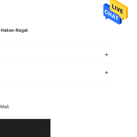
,
-Haken-Nagel
h Maß