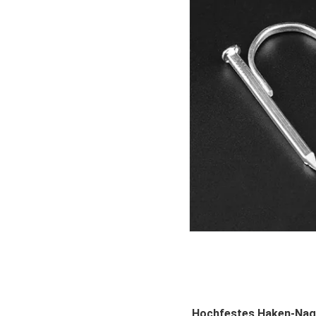
Hochfestes Haken-Nage