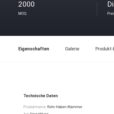
2000
D
MOQ
Pre
Eigenschaften
Galerie
Produkt-
Technische Daten
Produktname:
Rohr-Haken-Klammer
Art:
Verschluss