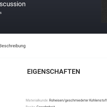
iscussion
is
Beschreibung
EIGENSCHAFTEN
Materialkunde:
Roheisen/geschmiedeter Kohlenstof
Breite:
Gewohnheit