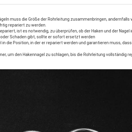
geln muss die Größe der Rohrleitung zusammenbringen, andernfalls 
chtig repariert zu werden.
epariert, ist es notwendig, zu überprüfen, ob der Haken und der Nagel
oder Schaden gibt, sollte er sofort ersetzt werden
 in die Position, in der er repariert werden und garantieren muss, dass
r, um den Hakennagel zu schlagen, bis die Rohrleitung vollständig rep