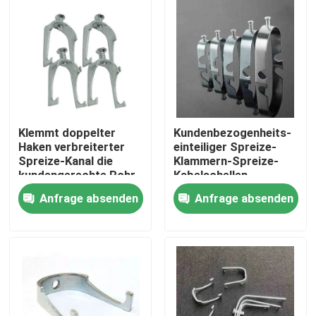
Über uns
Fabrik Tour
Qualitätskontrolle
Klemmt doppelter
Kundenbezogenheits-
Haken verbreiterter
einteiliger Spreize-
Spreize-Kanal die
Klammern-Spreize-
Referenzen
kundengerechte Rohr-
Kabelschellen-
Draht-Klammer fest
Leichtgewichtler
Anfrage absenden
Anfrage absenden
Metallrohr-Installationen
Metall EMT Conduit
Spreize-Rohr-Klammer