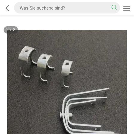
2
/
2