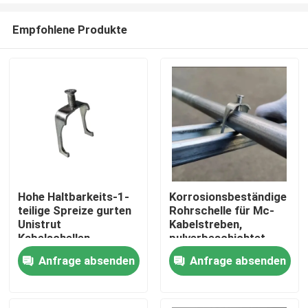
Empfohlene Produkte
Hohe Haltbarkeits-1-
Korrosionsbeständige
teilige Spreize gurten
Rohrschelle für Mc-
Startseite
Unistrut
Kabelstreben,
Kabelschellen-
pulverbeschichtet
kundenspezifische
Anfrage absenden
Anfrage absenden
Produkte
Länge
Videos