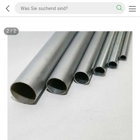
2
/
2