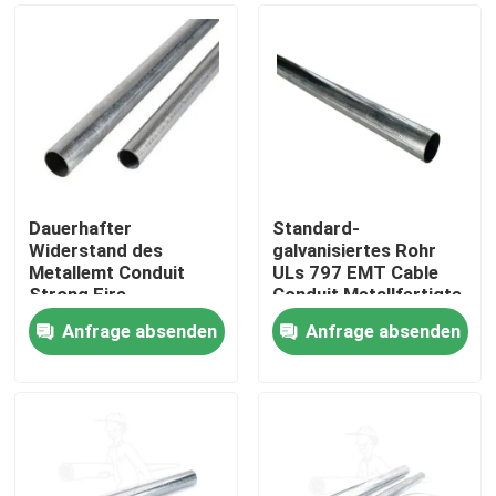
Dauerhafter
Standard-
Widerstand des
galvanisiertes Rohr
Metallemt Conduit
ULs 797 EMT Cable
Strong Fire
Conduit Metallfertigte
Entstörungs
besonders an
Anfrage absenden
Anfrage absenden
Startseite
Produkte
Videos