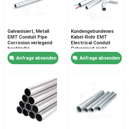
Über uns
Galvanisiert, Metall
Kundengebundenes
Fabrik Tour
EMT Conduit Pipe
Kabel-Rohr EMT
Corrosion verlegend
Electrical Conduit
beständig
Galvanised nicht
Qualitätskontrolle
rostend
Anfrage absenden
Anfrage absenden
Referenzen
Metallrohr-Installationen
Metall EMT Conduit
Spreize-Rohr-Klammer